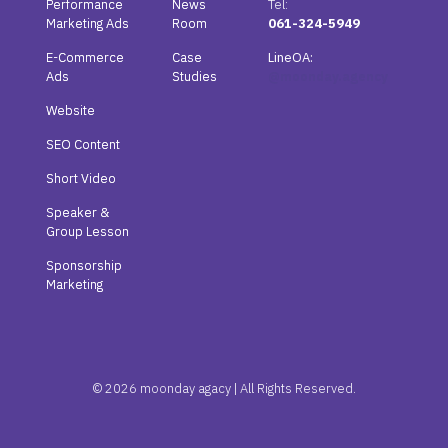
Performance
News
Tel:
Marketing Ads
Room
061-324-5949
E-Commerce
Case
LineOA:
Ads
Studies
@moonday.agency
Website
SEO Content
Short Video
Speaker &
Group Lesson
Sponsorship
Marketing
© 2026 moonday agacy | All Rights Reserved.